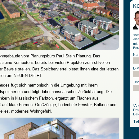
K
<st
</s
mit
Ber
Na
ohngebäude vom Planungsbüro Paul Stein Planung. Das
 seine Kompetenz bereits bei vielen Projekten zum stilvollen
E-M
Beweis stellen. Das Speicherviertel bietet Ihnen eine der letzten
hnen am NEUEN DELFT.
Tel
äudes fügt sich harmonisch in die Umgebung mit ihrem
speicher ein und folgt dabei hanseatischer Zurückhaltung. Die
nkern in klassischem Farbton, ergänzt um Flächen aus
t auf klare Formen. Großzügige, bodentiefe Fenster, Balkone und
*An
Dat
helles, modernes Wohngefühl.
Dat
Tel