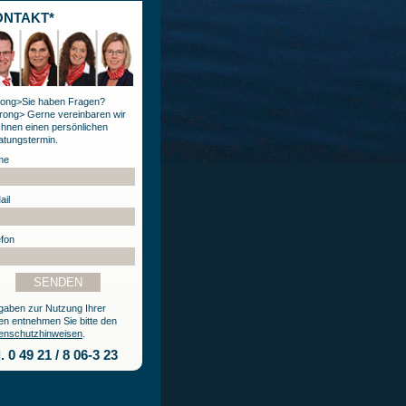
ONTAKT*
rong>Sie haben Fragen?
trong> Gerne vereinbaren wir
 Ihnen einen persönlichen
atungstermin.
me
ail
efon
gaben zur Nutzung Ihrer
en entnehmen Sie bitte den
enschutzhinweisen
.
. 0 49 21 / 8 06-3 23