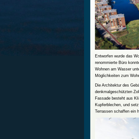
Entworfen wurde das W
renommierte Büro konnte
Wohnen am Wasser unter 
Möglichkeiten zum Wo
Die Architektur des Geb
denkmalgeschützten Zoll
Fassade besteht aus Kli
Kupferblechen, und setz
Terrassen schaffen ein 