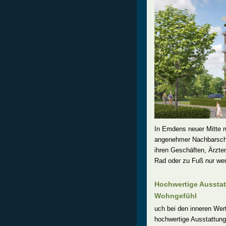
In Emdens neuer Mitte 
angenehmer Nachbarschaf
ihren Geschäften, Ärzte
Rad oder zu Fuß nur we
Hochwertige Ausstatt
Wohngefühl
uch bei den inneren Wer
hochwertige Ausstattung,