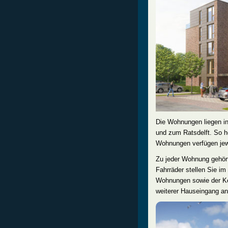
Die Wohnungen liegen 
und zum Ratsdelft. So h
Wohnungen verfügen jewe
Zu jeder Wohnung gehört 
Fahrräder stellen Sie i
Wohnungen sowie der Kel
weiterer Hauseingang a